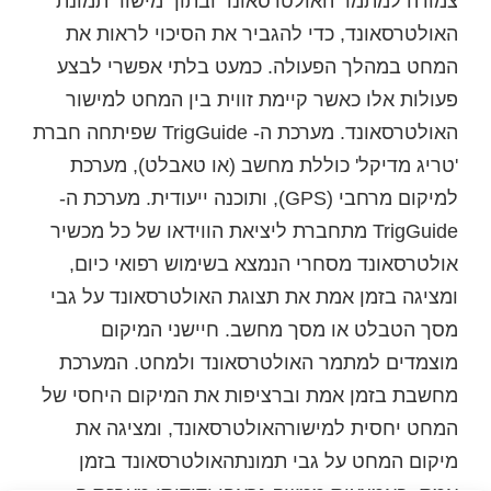
צמודה למתמר האולטרסאונד ובתוך מישור תמונת
האולטרסאונד, כדי להגביר את הסיכוי לראות את
המחט במהלך הפעולה. כמעט בלתי אפשרי לבצע
פעולות אלו כאשר קיימת זווית בין המחט למישור
האולטרסאונד. מערכת ה- TrigGuide שפיתחה חברת
'טריג מדיקל' כוללת מחשב (או טאבלט), מערכת
למיקום מרחבי (GPS), ותוכנה ייעודית. מערכת ה-
TrigGuide מתחברת ליציאת הווידאו של כל מכשיר
אולטרסאונד מסחרי הנמצא בשימוש רפואי כיום,
ומציגה בזמן אמת את תצוגת האולטרסאונד על גבי
מסך הטבלט או מסך מחשב. חיישני המיקום
מוצמדים למתמר האולטרסאונד ולמחט. המערכת
מחשבת בזמן אמת וברציפות את המיקום היחסי של
המחט יחסית למישורהאולטרסאונד, ומציגה את
מיקום המחט על גבי תמונתהאולטרסאונד בזמן