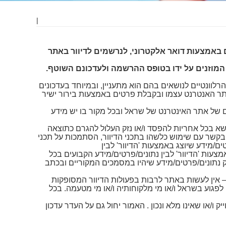
|
 באמצעות דואר אלקטרוני, לנרשמים לדיוור באתר
המוזנים על ידו בטופס ההרשמה ולעדכונם השוטף.
וונטיים לנושאים בהם הוא מתעניין, ובמיוחד בעדכונים
אתר האנטרנט עצמו ובקבלת פרטים באמצעות בירור ישיר
של אתר האינטרנט של שראל ובכל מקור בו יש מידע
משתמש. שראל לא תישא בכל אחריות להפסד ו/או נזק העלול להגרם כתוצאה
 בקשר עם שימוש כלשהו בתכני הדיוור, הסתמכות על תכני
ים/מידע שיוצג באמצעות 'הדיוור' לבין
עות 'הדיוור' לבין נתונים/פרטים/מידע הקבועים בכל
 נתונים/פרטים/מידע שיהיו במסמכים המקוריים ובכתב
– אין לעשות באתר לרבות בפעולות הדיוור המסופקות
פגוע בשראל ו/או מי מלקוחותיה ו/או מי מטעמה. בכל
ק ו/או שאינו מלא ונכון . האמור יחול גם על העדר עדכון