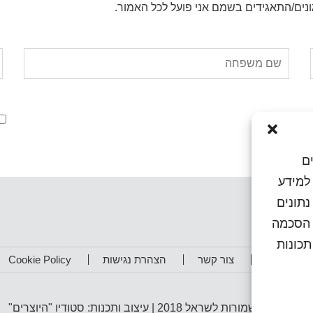
נים/התאגידים בשמם אני פועל לכל האמור.
שם
א
משפחה:
ם
או גישה למידע
נתונים
ן הסכמה
כונות
תפים שלנו
צור קשר
הצהרת נגישות
Cookie Policy
כל הזכויות שמורות לשראל 2018 | עיצוב ותכנות: סטודיו "היוצרים"