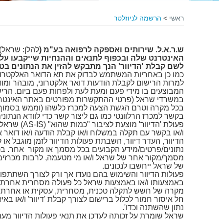
ראשי
>
הרשמה לניוזלטר
ש.ר.א.ל. שירותים ואספקה לרפואה בע"מ (
להלן: שראל)
האינטרנט שלה ובכפוף לתנאים וההנחיות שייקבעו על 
לשם קבלת 'הדיוור' הנך מתבקש להזין את הנתונים ב
כמו כן באחריות המשתמש לבדוק את תא הדואר האלקטרוני 
למרות הרישום לקבלת הודעות דואר אלקטרוני, מובהר ומוד
המבוצעים בו מידי פעם ומעת לעת ולפחות פעם ביום. הרי
במשרדי שראל (פרטי ההתקשרות מפורטים באתר האינטרנ
בכל מקרה וטרם הגשת הצעה למכרז כלשהו (וממש בסמוך ק
בקשר למכרז הרלוונטי כמו גם ליצור קשר כדי לוודא הנתונ
פעולת 'הד
ו/או בקשר עם תקלה במשלוח ו/או קבלת הודעה ו/או דואר א
הדיוור, העדר דיוור, השבתת פעולות הדיוור לזמן מוגבל או 
נתונים/פרטים/מידע הקבועים בכל מסמך או מקור אחר. בכל
מסמך/מקור אחר של שראל ו/או מי מטעמה, לרבות מכרזים,
של שראל ייחשבו לנכונים.
פעולות הדיוור והשימוש בהם נועדו אך ורק לצורך השתתפו
באמצעותו ו/או באמצעות שראל כל פעולה מסחרית אחרת ו/או
מקרה של חשש לתקלה טכנית, מסחרית, עסקית או אחרת,
חל איסור חמור לכלול ברישום לצורך קבלת 'דיוור' ו/או באיז
נתון שהשתנה וכדו'.
שראל שומרת על זכותה לעדכן את תנאי פעולות הדיוור מעת