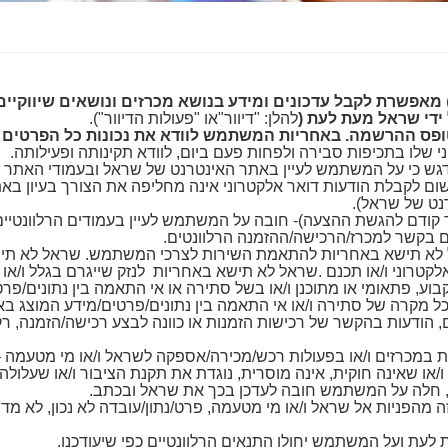
מאפשרת לקבל עדכונים ומידע בנושא מכרזים ונושאים שיווקיים
ידי שראל מעת לעת (
להלן: "דיוור"או "פעולות הדיוור").
טופס ההרשמה. באחריות המשתמש לוודא את נכונות כל הפרטים 
שלו בתכיפות סבירה ולפחות פעם ביום, לוודא תקינותה ופעילותה.
גש כי על המשתמש לעיין באתר האינטרנט של שראל ובעמודי האתר הרל
שום לקבלת הודעות דואר אלקטרוני אינה מחליפה את הצורך בעיון ב
ט של שראל).
ודם להגשת ההצעה)- חובה על המשתמש לעיין בעמודים הרלוונטיים 
ים בקשר למכרז/הרכישה/ההזמנה הרלוונטים.
יוור' מוצעת לציבור "כמות שהוא" (AS-IS) שראל לא תישא באחריות להתאמת השירות לצרכי ה
לקטרוני ו/או תכנם .שראל לא תישא באחריות לנזק שייגרם בגלל ו/או
קבוע, פתאומי או מתוכנן ו/או בשל סתירה או אי התאמה בין נתונים/פרט
 מקרה של סתירה ו/או אי התאמה בין נתונים/פרטים/מידע המוצג באמצ
 הודעות בהקשר של רכישות הזמנות או כוונה לבצע רכישה/הזמנה, רק
ת במכרזים ו/או בפעולות רכש/מכירה/אספקה לשראל ו/או מי מטעמה 
 שאינה חוקית, אינה מוסרית, נוגדת את תקנת הציבור ו/או שעלולה ל
 חלה על המשתמש חובה לעדכן בכך את שראל ובכתב.
ה מהפניות אל שראל ו/או מי מטעמה, פרט/נתון/עובדה לא נכון, לא מדויי
 לעת ועל המשתמש יחולו התנאים הרלוונטיים כפי שיעודכנו.