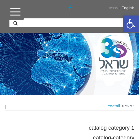
English
/
עברית
פתח סרגל נגישות
ראשי
>
coctail
|
catalog category 1
catalog-category