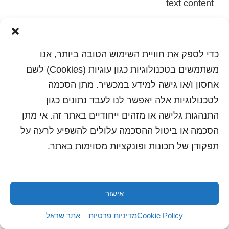
text content
הדפסה
שלח לחבר
כדי לספק את חוויית השימוש הטובה ביותר, אנו
משתמשים בטכנולוגיות כגון עוגיות (Cookies) לשם
אחסון ו/או גישה למידע במכשיר. מתן הסכמה
כל הזכויות שמורות לשראל 2018 | עיצוב ותכנות: סטודיו
לטכנולוגיות אלה יאפשר לנו לעבד נתונים כגון
"היוצרים"
התנהגות גלישה או מזהים ייחודיים באתר זה. אי מתן
הסכמה או ביטול ההסכמה עלולים להשפיע לרעה על
תפקודן של תכונות ופונקציות מסוימות באתר.
אישור
Cookie Policy
מדיניות פרטיות – אתר שראל