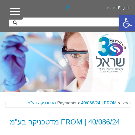
English
/
עברית
פתח סרגל נגישות
ראשי
>
40/086/24 | FROM מדטכניקה בע"מ
>
Payments
|
40/086/24 | FROM מדטכניקה בע"מ