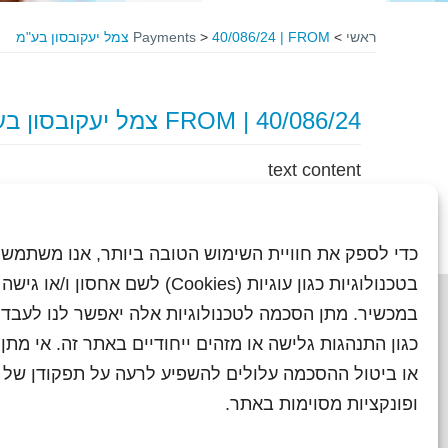
ראשי
>
40/086/24 | FROM צמל יעקובסון בע"מ
>
Payments
40/086/24 | FROM צמל יעקובסון בע"מ
text content
כדי לספק את חוויית השימוש הטובה ביותר, אנו משתמשי
בטכנולוגיות כגון עוגיות (Cookies) לשם אחסון ו/
במכשיר. מתן הסכמה לטכנולוגיות אלה יאפשר לנו לעבד 
כגון התנהגות גלישה או מזהים ייחודיים באתר זה. אי מת
או ביטול ההסכמה עלולים להשפיע לרעה על תפקודן של ת
ראשי
עיתוני שראל בעבר
השו
ופונקציות מסוימות באתר.