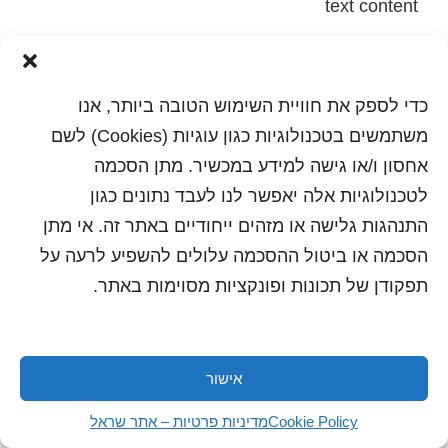
text content
הדפסה
שלח לחבר
כדי לספק את חוויית השימוש הטובה ביותר, אנו
משתמשים בטכנולוגיות כגון עוגיות (Cookies) לשם
אחסון ו/או גישה למידע במכשיר. מתן הסכמה
כל הזכויות שמורות לשראל 2018 | עיצוב ותכנות: סטודיו
לטכנולוגיות אלה יאפשר לנו לעבד נתונים כגון
"היוצרים"
התנהגות גלישה או מזהים ייחודיים באתר זה. אי מתן
הסכמה או ביטול ההסכמה עלולים להשפיע לרעה על
תפקודן של תכונות ופונקציות מסוימות באתר.
אישור
Cookie Policy
מדיניות פרטיות – אתר שראל