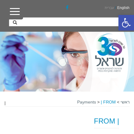
English
/
עברית
פתח סרגל נגישות
ראשי
>
| FROM
>
Payments
|
| FROM