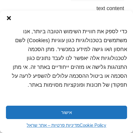
text content
הדפסה
שלח לחבר
כדי לספק את חוויית השימוש הטובה ביותר, אנו
משתמשים בטכנולוגיות כגון עוגיות (Cookies) לשם
אחסון ו/או גישה למידע במכשיר. מתן הסכמה
לטכנולוגיות אלה יאפשר לנו לעבד נתונים כגון
כל הזכויות שמורות לשראל 2018 | עיצוב ותכנות: סטודיו
"היוצרים"
התנהגות גלישה או מזהים ייחודיים באתר זה. אי מתן
הסכמה או ביטול ההסכמה עלולים להשפיע לרעה על
תפקודן של תכונות ופונקציות מסוימות באתר.
אישור
Cookie Policy
מדיניות פרטיות – אתר שראל