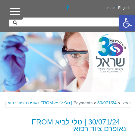
English
/
עברית
פתח סרגל נגישות
ראשי
>
30/071/24 | טלי לביא FROM נאופרם ציוד רפואי
>
Payments
|
30/071/24 | טלי לביא FROM
נאופרם ציוד רפואי