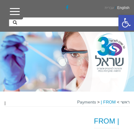
English
/
עברית
פתח סרגל נגישות
ראשי
>
| FROM
>
Payments
|
| FROM