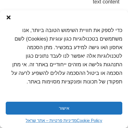
text content
הדפסה
שלח לחבר
כדי לספק את חוויית השימוש הטובה ביותר, אנו
משתמשים בטכנולוגיות כגון עוגיות (Cookies) לשם
אחסון ו/או גישה למידע במכשיר. מתן הסכמה
כל הזכויות שמורות לשראל 2018 | עיצוב ותכנות: סטודיו
לטכנולוגיות אלה יאפשר לנו לעבד נתונים כגון
"היוצרים"
התנהגות גלישה או מזהים ייחודיים באתר זה. אי מתן
הסכמה או ביטול ההסכמה עלולים להשפיע לרעה על
תפקודן של תכונות ופונקציות מסוימות באתר.
אישור
Cookie Policy
מדיניות פרטיות – אתר שראל