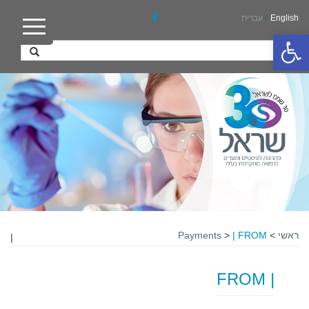
English
/
עברית
פתח סרגל נגישות
ראשי
>
| FROM
>
Payments
|
| FROM