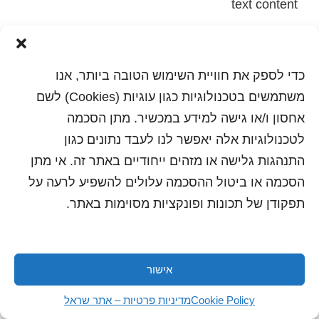
text content
הדפסה
שלח לחבר
כדי לספק את חוויית השימוש הטובה ביותר, אנו
משתמשים בטכנולוגיות כגון עוגיות (Cookies) לשם
אחסון ו/או גישה למידע במכשיר. מתן הסכמה
כל הזכויות שמורות לשראל 2018 | עיצוב ותכנות: סטודיו
לטכנולוגיות אלה יאפשר לנו לעבד נתונים כגון
"היוצרים"
התנהגות גלישה או מזהים ייחודיים באתר זה. אי מתן
הסכמה או ביטול ההסכמה עלולים להשפיע לרעה על
תפקודן של תכונות ופונקציות מסוימות באתר.
אישור
Cookie Policy
מדיניות פרטיות – אתר שראל