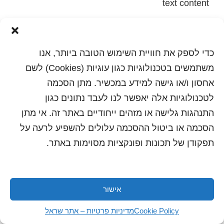
text content
הדפסה
שלח לחבר
כדי לספק את חוויית השימוש הטובה ביותר, אנו
משתמשים בטכנולוגיות כגון עוגיות (Cookies) לשם
אחסון ו/או גישה למידע במכשיר. מתן הסכמה
כל הזכויות שמורות לשראל 2018 | עיצוב ותכנות: סטודיו
לטכנולוגיות אלה יאפשר לנו לעבד נתונים כגון
"היוצרים"
התנהגות גלישה או מזהים ייחודיים באתר זה. אי מתן
הסכמה או ביטול ההסכמה עלולים להשפיע לרעה על
תפקודן של תכונות ופונקציות מסוימות באתר.
אישור
Cookie Policy
מדיניות פרטיות – אתר שראל