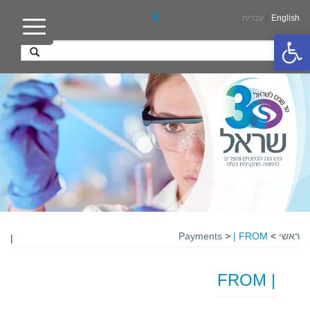
English
/
עברית
פתח סרגל נגישות
ראשי
>
| FROM
>
Payments
|
| FROM