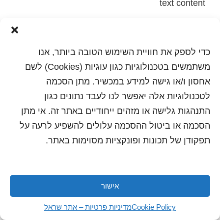
text content
הדפסה
שלח לחבר
כדי לספק את חוויית השימוש הטובה ביותר, אנו
משתמשים בטכנולוגיות כגון עוגיות (Cookies) לשם
אחסון ו/או גישה למידע במכשיר. מתן הסכמה
כל הזכויות שמורות לשראל 2018 | עיצוב ותכנות: סטודיו
לטכנולוגיות אלה יאפשר לנו לעבד נתונים כגון
"היוצרים"
התנהגות גלישה או מזהים ייחודיים באתר זה. אי מתן
הסכמה או ביטול ההסכמה עלולים להשפיע לרעה על
תפקודן של תכונות ופונקציות מסוימות באתר.
אישור
Cookie Policy
מדיניות פרטיות – אתר שראל