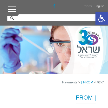
English
/
עברית
פתח סרגל נגישות
ראשי
>
| FROM
>
Payments
|
| FROM