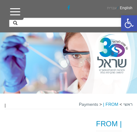
English
/
עברית
פתח סרגל נגישות
ראשי
>
| FROM
>
Payments
|
| FROM