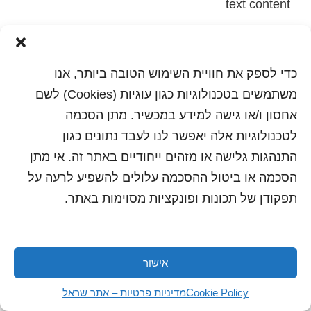
text content
הדפסה
שלח לחבר
כדי לספק את חוויית השימוש הטובה ביותר, אנו
משתמשים בטכנולוגיות כגון עוגיות (Cookies) לשם
אחסון ו/או גישה למידע במכשיר. מתן הסכמה
כל הזכויות שמורות לשראל 2018 | עיצוב ותכנות: סטודיו
לטכנולוגיות אלה יאפשר לנו לעבד נתונים כגון
"היוצרים"
התנהגות גלישה או מזהים ייחודיים באתר זה. אי מתן
הסכמה או ביטול ההסכמה עלולים להשפיע לרעה על
תפקודן של תכונות ופונקציות מסוימות באתר.
אישור
Cookie Policy
מדיניות פרטיות – אתר שראל