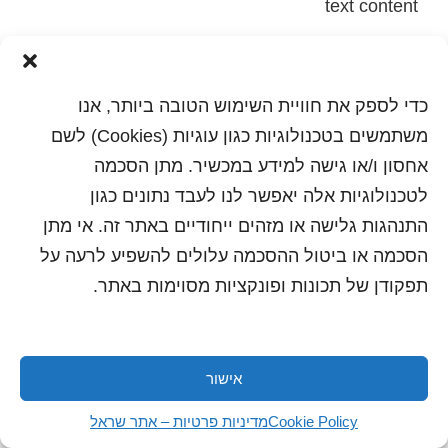
text content
הדפסה
שלח לחבר
כדי לספק את חוויית השימוש הטובה ביותר, אנו
משתמשים בטכנולוגיות כגון עוגיות (Cookies) לשם
אחסון ו/או גישה למידע במכשיר. מתן הסכמה
כל הזכויות שמורות לשראל 2018 | עיצוב ותכנות: סטודיו
לטכנולוגיות אלה יאפשר לנו לעבד נתונים כגון
"היוצרים"
התנהגות גלישה או מזהים ייחודיים באתר זה. אי מתן
הסכמה או ביטול ההסכמה עלולים להשפיע לרעה על
תפקודן של תכונות ופונקציות מסוימות באתר.
אישור
Cookie Policy
מדיניות פרטיות – אתר שראל