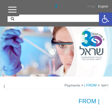
English
/
עברית
פתח סרגל נגישות
ראשי
>
| FROM
>
Payments
|
| FROM