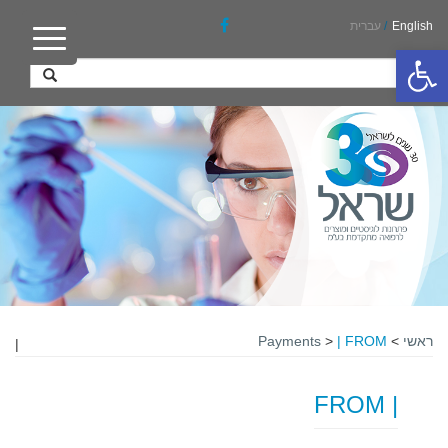
English
/
עברית
פתח סרגל נגישות
ראשי
>
| FROM
>
Payments
|
| FROM