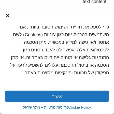
text content
הדפסה
שלח לחבר
כדי לספק את חוויית השימוש הטובה ביותר, אנו
משתמשים בטכנולוגיות כגון עוגיות (Cookies) לשם
אחסון ו/או גישה למידע במכשיר. מתן הסכמה
כל הזכויות שמורות לשראל 2018 | עיצוב ותכנות: סטודיו
לטכנולוגיות אלה יאפשר לנו לעבד נתונים כגון
"היוצרים"
התנהגות גלישה או מזהים ייחודיים באתר זה. אי מתן
הסכמה או ביטול ההסכמה עלולים להשפיע לרעה על
תפקודן של תכונות ופונקציות מסוימות באתר.
אישור
Cookie Policy
מדיניות פרטיות – אתר שראל