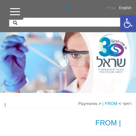
English
/
עברית
פתח סרגל נגישות
ראשי
>
| FROM
>
Payments
|
| FROM