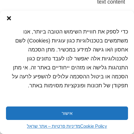
text content
הדפסה
שלח לחבר
כדי לספק את חוויית השימוש הטובה ביותר, אנו
משתמשים בטכנולוגיות כגון עוגיות (Cookies) לשם
אחסון ו/או גישה למידע במכשיר. מתן הסכמה
כל הזכויות שמורות לשראל 2018 | עיצוב ותכנות: סטודיו
לטכנולוגיות אלה יאפשר לנו לעבד נתונים כגון
"היוצרים"
התנהגות גלישה או מזהים ייחודיים באתר זה. אי מתן
הסכמה או ביטול ההסכמה עלולים להשפיע לרעה על
תפקודן של תכונות ופונקציות מסוימות באתר.
אישור
Cookie Policy
מדיניות פרטיות – אתר שראל