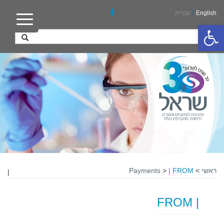
English
/
עברית
פתח סרגל נגישות
ראשי
>
| FROM
>
Payments
|
| FROM