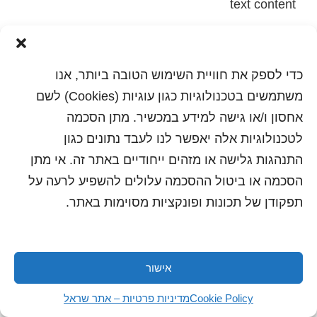
text content
הדפסה
שלח לחבר
כדי לספק את חוויית השימוש הטובה ביותר, אנו
משתמשים בטכנולוגיות כגון עוגיות (Cookies) לשם
אחסון ו/או גישה למידע במכשיר. מתן הסכמה
כל הזכויות שמורות לשראל 2018 | עיצוב ותכנות: סטודיו
לטכנולוגיות אלה יאפשר לנו לעבד נתונים כגון
"היוצרים"
התנהגות גלישה או מזהים ייחודיים באתר זה. אי מתן
הסכמה או ביטול ההסכמה עלולים להשפיע לרעה על
תפקודן של תכונות ופונקציות מסוימות באתר.
אישור
Cookie Policy
מדיניות פרטיות – אתר שראל