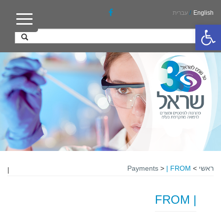
English
/
עברית
פתח סרגל נגישות
ראשי
>
| FROM
>
Payments
|
| FROM