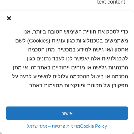
text content
הדפסה
שלח לחבר
כדי לספק את חוויית השימוש הטובה ביותר, אנו
משתמשים בטכנולוגיות כגון עוגיות (Cookies) לשם
אחסון ו/או גישה למידע במכשיר. מתן הסכמה
כל הזכויות שמורות לשראל 2018 | עיצוב ותכנות: סטודיו
לטכנולוגיות אלה יאפשר לנו לעבד נתונים כגון
"היוצרים"
התנהגות גלישה או מזהים ייחודיים באתר זה. אי מתן
הסכמה או ביטול ההסכמה עלולים להשפיע לרעה על
תפקודן של תכונות ופונקציות מסוימות באתר.
אישור
Cookie Policy
מדיניות פרטיות – אתר שראל