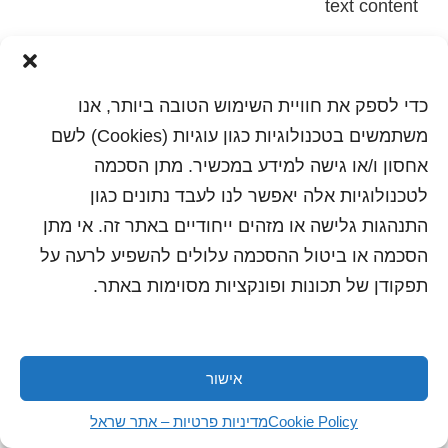
text content
הדפסה
שלח לחבר
כדי לספק את חוויית השימוש הטובה ביותר, אנו
משתמשים בטכנולוגיות כגון עוגיות (Cookies) לשם
אחסון ו/או גישה למידע במכשיר. מתן הסכמה
כל הזכויות שמורות לשראל 2018 | עיצוב ותכנות: סטודיו
לטכנולוגיות אלה יאפשר לנו לעבד נתונים כגון
"היוצרים"
התנהגות גלישה או מזהים ייחודיים באתר זה. אי מתן
הסכמה או ביטול ההסכמה עלולים להשפיע לרעה על
תפקודן של תכונות ופונקציות מסוימות באתר.
אישור
Cookie Policy
מדיניות פרטיות – אתר שראל