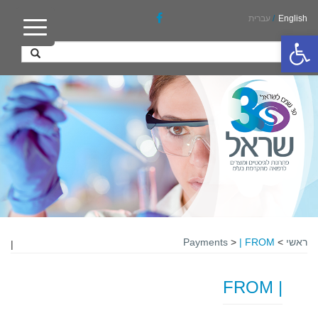
English
/
עברית
פתח סרגל נגישות
ראשי
>
| FROM
>
Payments
|
| FROM