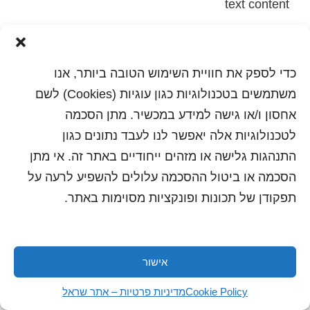
text content
הדפסה
שלח לחבר
כדי לספק את חוויית השימוש הטובה ביותר, אנו
משתמשים בטכנולוגיות כגון עוגיות (Cookies) לשם
אחסון ו/או גישה למידע במכשיר. מתן הסכמה
כל הזכויות שמורות לשראל 2018 | עיצוב ותכנות: סטודיו
לטכנולוגיות אלה יאפשר לנו לעבד נתונים כגון
"היוצרים"
התנהגות גלישה או מזהים ייחודיים באתר זה. אי מתן
הסכמה או ביטול ההסכמה עלולים להשפיע לרעה על
תפקודן של תכונות ופונקציות מסוימות באתר.
אישור
Cookie Policy
מדיניות פרטיות – אתר שראל