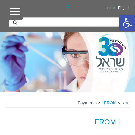
English
/
עברית
פתח סרגל נגישות
ראשי
>
| FROM
>
Payments
|
| FROM