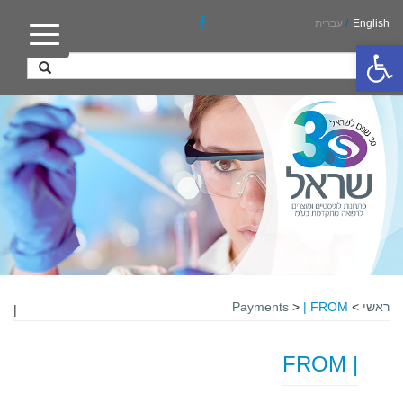
English
/
עברית
פתח סרגל נגישות
ראשי
>
| FROM
>
Payments
|
| FROM