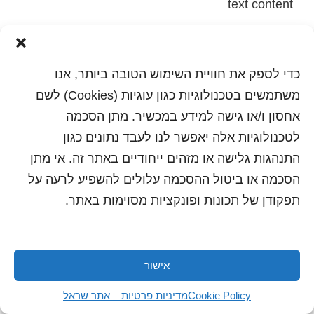
text content
הדפסה
שלח לחבר
כדי לספק את חוויית השימוש הטובה ביותר, אנו
משתמשים בטכנולוגיות כגון עוגיות (Cookies) לשם
אחסון ו/או גישה למידע במכשיר. מתן הסכמה
כל הזכויות שמורות לשראל 2018 | עיצוב ותכנות: סטודיו
לטכנולוגיות אלה יאפשר לנו לעבד נתונים כגון
"היוצרים"
התנהגות גלישה או מזהים ייחודיים באתר זה. אי מתן
הסכמה או ביטול ההסכמה עלולים להשפיע לרעה על
תפקודן של תכונות ופונקציות מסוימות באתר.
אישור
Cookie Policy
מדיניות פרטיות – אתר שראל