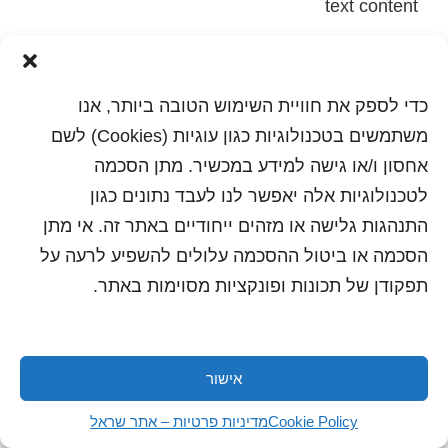
text content
הדפסה
שלח לחבר
כדי לספק את חוויית השימוש הטובה ביותר, אנו
משתמשים בטכנולוגיות כגון עוגיות (Cookies) לשם
אחסון ו/או גישה למידע במכשיר. מתן הסכמה
כל הזכויות שמורות לשראל 2018 | עיצוב ותכנות: סטודיו
לטכנולוגיות אלה יאפשר לנו לעבד נתונים כגון
"היוצרים"
התנהגות גלישה או מזהים ייחודיים באתר זה. אי מתן
הסכמה או ביטול ההסכמה עלולים להשפיע לרעה על
תפקודן של תכונות ופונקציות מסוימות באתר.
אישור
Cookie Policy
מדיניות פרטיות – אתר שראל