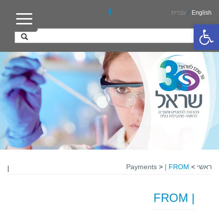
English
/
עברית
פתח סרגל נגישות
ראשי
>
| FROM
>
Payments
|
| FROM