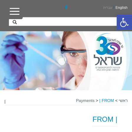
English
/
עברית
פתח סרגל נגישות
ראשי
>
| FROM
>
Payments
|
| FROM