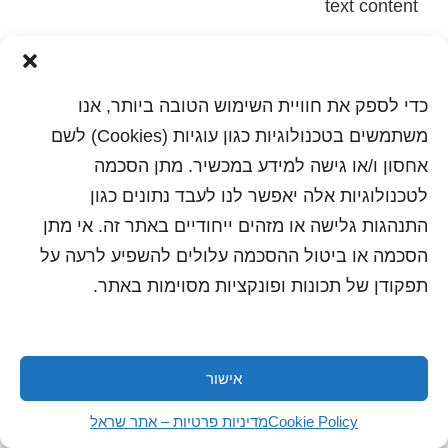
text content
הדפסה
שלח לחבר
כדי לספק את חוויית השימוש הטובה ביותר, אנו
משתמשים בטכנולוגיות כגון עוגיות (Cookies) לשם
אחסון ו/או גישה למידע במכשיר. מתן הסכמה
כל הזכויות שמורות לשראל 2018 | עיצוב ותכנות: סטודיו
לטכנולוגיות אלה יאפשר לנו לעבד נתונים כגון
"היוצרים"
התנהגות גלישה או מזהים ייחודיים באתר זה. אי מתן
הסכמה או ביטול ההסכמה עלולים להשפיע לרעה על
תפקודן של תכונות ופונקציות מסוימות באתר.
אישור
Cookie Policy
מדיניות פרטיות – אתר שראל