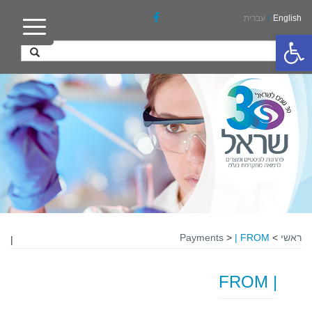
English
/
עברית
פתח סרגל נגישות
ראשי
>
| FROM
>
Payments
|
| FROM