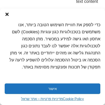
text content
הדפסה
שלח לחבר
כדי לספק את חוויית השימוש הטובה ביותר, אנו
משתמשים בטכנולוגיות כגון עוגיות (Cookies) לשם
אחסון ו/או גישה למידע במכשיר. מתן הסכמה
כל הזכויות שמורות לשראל 2018 | עיצוב ותכנות: סטודיו
לטכנולוגיות אלה יאפשר לנו לעבד נתונים כגון
"היוצרים"
התנהגות גלישה או מזהים ייחודיים באתר זה. אי מתן
הסכמה או ביטול ההסכמה עלולים להשפיע לרעה על
תפקודן של תכונות ופונקציות מסוימות באתר.
אישור
Cookie Policy
מדיניות פרטיות – אתר שראל