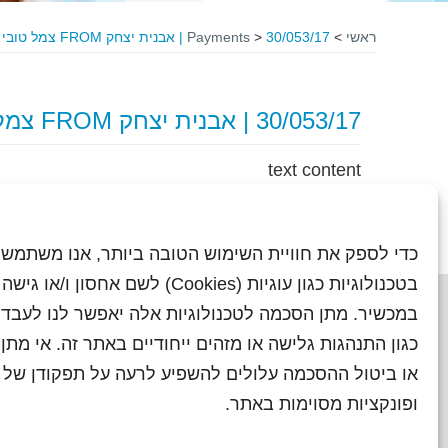
ראשי
>
30/053/17 | אבנית יצחק FROM צמל טובי
>
Payments
30/053/17 | אבנית יצחק FROM צמל טובי
text content
כדי לספק את חוויית השימוש הטובה ביותר, אנו משתמשי
בטכנולוגיות כגון עוגיות (Cookies) לשם אחסון ו/
במכשיר. מתן הסכמה לטכנולוגיות אלה יאפשר לנו לעבד 
כגון התנהגות גלישה או מזהים ייחודיים באתר זה. אי מת
או ביטול ההסכמה עלולים להשפיע לרעה על תפקודן של ת
ראשי
עיתוני שראל בעבר
השו
ופונקציות מסוימות באתר.