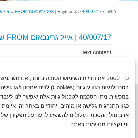
ראשי
>
40/007/17 | אייל גרינבאום FROM ש.א.ג שרותי רפואה בעמ
>
Payments
40/007/17 | אייל גרינבאום FROM ש.א.ג שרותי רפואה בעמ
text content
כדי לספק את חוויית השימוש הטובה ביותר, אנו משתמשי
בטכנולוגיות כגון עוגיות (Cookies) לשם אחסון ו/
במכשיר. מתן הסכמה לטכנולוגיות אלה יאפשר לנו לעבד 
כגון התנהגות גלישה או מזהים ייחודיים באתר זה. אי מת
או ביטול ההסכמה עלולים להשפיע לרעה על תפקודן של ת
ראשי
עיתוני שראל בעבר
השו
ופונקציות מסוימות באתר.