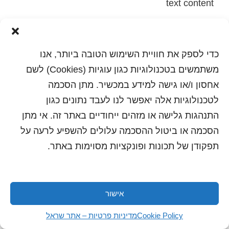
text content
הדפסה
שלח לחבר
כדי לספק את חוויית השימוש הטובה ביותר, אנו
משתמשים בטכנולוגיות כגון עוגיות (Cookies) לשם
אחסון ו/או גישה למידע במכשיר. מתן הסכמה
כל הזכויות שמורות לשראל 2018 | עיצוב ותכנות: סטודיו
לטכנולוגיות אלה יאפשר לנו לעבד נתונים כגון
"היוצרים"
התנהגות גלישה או מזהים ייחודיים באתר זה. אי מתן
הסכמה או ביטול ההסכמה עלולים להשפיע לרעה על
תפקודן של תכונות ופונקציות מסוימות באתר.
אישור
Cookie Policy
מדיניות פרטיות – אתר שראל