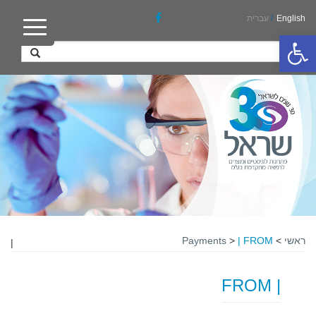
English
/
עברית
פתח סרגל נגישות
ראשי
>
| FROM
>
Payments
|
| FROM