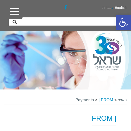
English
/
עברית
פתח סרגל נגישות
ראשי
>
| FROM
>
Payments
|
| FROM