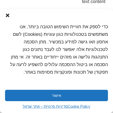
text content
הדפסה
שלח לחבר
כדי לספק את חוויית השימוש הטובה ביותר, אנו
משתמשים בטכנולוגיות כגון עוגיות (Cookies) לשם
אחסון ו/או גישה למידע במכשיר. מתן הסכמה
כל הזכויות שמורות לשראל 2018 | עיצוב ותכנות: סטודיו
לטכנולוגיות אלה יאפשר לנו לעבד נתונים כגון
"היוצרים"
התנהגות גלישה או מזהים ייחודיים באתר זה. אי מתן
הסכמה או ביטול ההסכמה עלולים להשפיע לרעה על
תפקודן של תכונות ופונקציות מסוימות באתר.
אישור
Cookie Policy
מדיניות פרטיות – אתר שראל