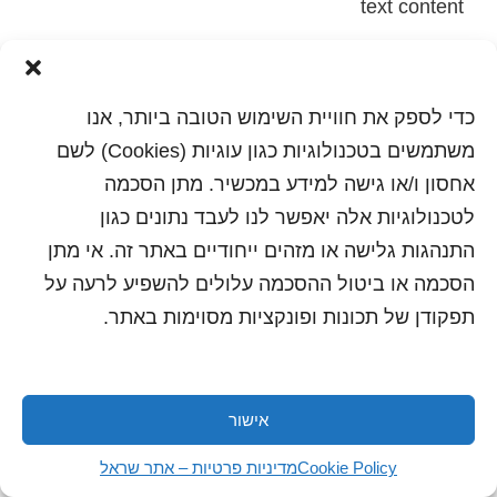
text content
הדפסה
שלח לחבר
כדי לספק את חוויית השימוש הטובה ביותר, אנו
משתמשים בטכנולוגיות כגון עוגיות (Cookies) לשם
אחסון ו/או גישה למידע במכשיר. מתן הסכמה
כל הזכויות שמורות לשראל 2018 | עיצוב ותכנות: סטודיו
לטכנולוגיות אלה יאפשר לנו לעבד נתונים כגון
"היוצרים"
התנהגות גלישה או מזהים ייחודיים באתר זה. אי מתן
הסכמה או ביטול ההסכמה עלולים להשפיע לרעה על
תפקודן של תכונות ופונקציות מסוימות באתר.
אישור
Cookie Policy
מדיניות פרטיות – אתר שראל