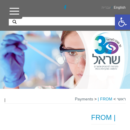
English
/
עברית
פתח סרגל נגישות
ראשי
>
| FROM
>
Payments
|
| FROM