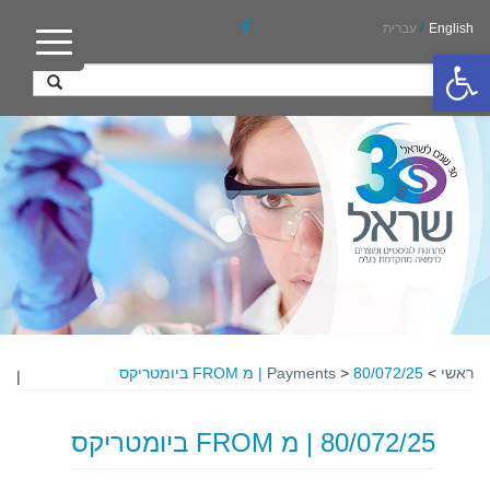
English
/
עברית
פתח סרגל נגישות
ראשי
>
80/072/25 | מ FROM ביומטריקס
>
Payments
|
80/072/25 | מ FROM ביומטריקס