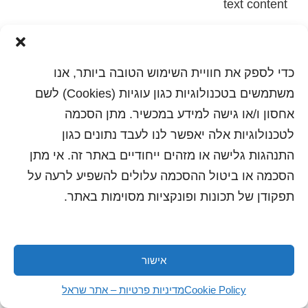
text content
הדפסה
שלח לחבר
כדי לספק את חוויית השימוש הטובה ביותר, אנו
משתמשים בטכנולוגיות כגון עוגיות (Cookies) לשם
אחסון ו/או גישה למידע במכשיר. מתן הסכמה
כל הזכויות שמורות לשראל 2018 | עיצוב ותכנות: סטודיו
לטכנולוגיות אלה יאפשר לנו לעבד נתונים כגון
"היוצרים"
התנהגות גלישה או מזהים ייחודיים באתר זה. אי מתן
הסכמה או ביטול ההסכמה עלולים להשפיע לרעה על
תפקודן של תכונות ופונקציות מסוימות באתר.
אישור
Cookie Policy
מדיניות פרטיות – אתר שראל