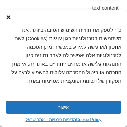
text content
הדפסה
שלח לחבר
כדי לספק את חוויית השימוש הטובה ביותר, אנו
משתמשים בטכנולוגיות כגון עוגיות (Cookies) לשם
אחסון ו/או גישה למידע במכשיר. מתן הסכמה
לטכנולוגיות אלה יאפשר לנו לעבד נתונים כגון
כל הזכויות שמורות לשראל 2018 | עיצוב ותכנות: סטודיו
"היוצרים"
התנהגות גלישה או מזהים ייחודיים באתר זה. אי מתן
הסכמה או ביטול ההסכמה עלולים להשפיע לרעה על
תפקודן של תכונות ופונקציות מסוימות באתר.
אישור
Cookie Policy
מדיניות פרטיות – אתר שראל