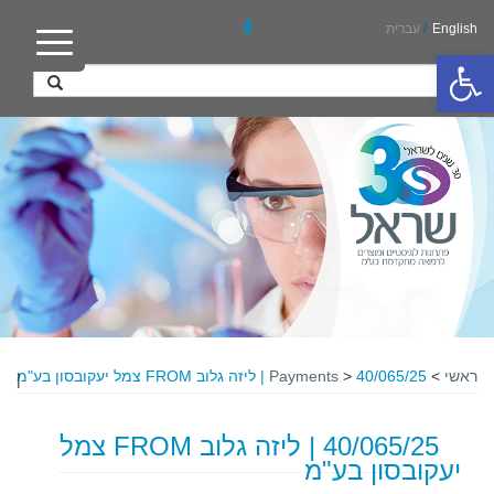
English
/
עברית
פתח סרגל נגישות
ראשי
>
40/065/25 | ליזה גלוב FROM צמל יעקובסון בע"מ
>
Payments
|
40/065/25 | ליזה גלוב FROM צמל
יעקובסון בע"מ