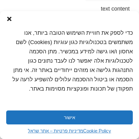
text content
הדפסה
שלח לחבר
כדי לספק את חוויית השימוש הטובה ביותר, אנו
משתמשים בטכנולוגיות כגון עוגיות (Cookies) לשם
אחסון ו/או גישה למידע במכשיר. מתן הסכמה
לטכנולוגיות אלה יאפשר לנו לעבד נתונים כגון
כל הזכויות שמורות לשראל 2018 | עיצוב ותכנות: סטודיו
"היוצרים"
התנהגות גלישה או מזהים ייחודיים באתר זה. אי מתן
הסכמה או ביטול ההסכמה עלולים להשפיע לרעה על
תפקודן של תכונות ופונקציות מסוימות באתר.
אישור
Cookie Policy
מדיניות פרטיות – אתר שראל