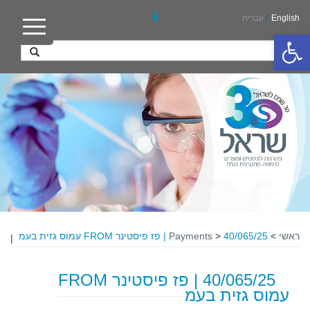
English
/
עברית
פתח סרגל נגישות
ראשי
>
40/065/25 | פז פיסטינר FROM עמוס גזית בעמ
>
Payments
|
40/065/25 | פז פיסטינר FROM
עמוס גזית בעמ