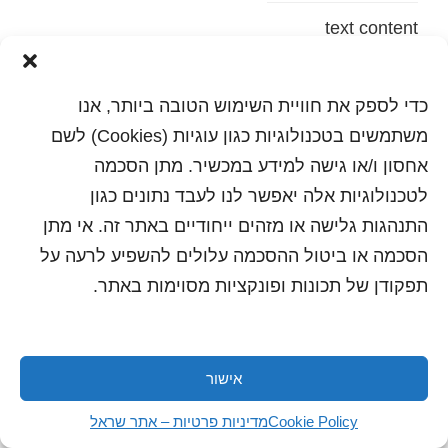
text content
הדפסה
שלח לחבר
כדי לספק את חוויית השימוש הטובה ביותר, אנו
משתמשים בטכנולוגיות כגון עוגיות (Cookies) לשם
אחסון ו/או גישה למידע במכשיר. מתן הסכמה
לטכנולוגיות אלה יאפשר לנו לעבד נתונים כגון
כל הזכויות שמורות לשראל 2018 | עיצוב ותכנות: סטודיו
"היוצרים"
התנהגות גלישה או מזהים ייחודיים באתר זה. אי מתן
הסכמה או ביטול ההסכמה עלולים להשפיע לרעה על
תפקודן של תכונות ופונקציות מסוימות באתר.
אישור
Cookie Policy
מדיניות פרטיות – אתר שראל