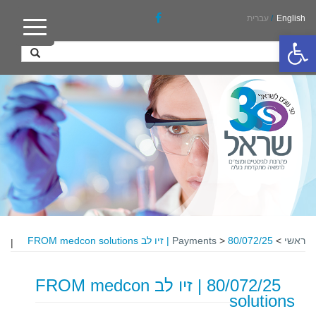
English
/
עברית
פתח סרגל נגישות
ראשי
>
80/072/25 | זיו לב FROM medcon solutions
>
Payments
|
80/072/25 | זיו לב FROM medcon
solutions