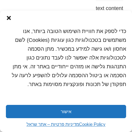
text content
הדפסה
שלח לחבר
כדי לספק את חוויית השימוש הטובה ביותר, אנו
משתמשים בטכנולוגיות כגון עוגיות (Cookies) לשם
אחסון ו/או גישה למידע במכשיר. מתן הסכמה
לטכנולוגיות אלה יאפשר לנו לעבד נתונים כגון
כל הזכויות שמורות לשראל 2018 | עיצוב ותכנות: סטודיו
"היוצרים"
התנהגות גלישה או מזהים ייחודיים באתר זה. אי מתן
הסכמה או ביטול ההסכמה עלולים להשפיע לרעה על
תפקודן של תכונות ופונקציות מסוימות באתר.
אישור
Cookie Policy
מדיניות פרטיות – אתר שראל