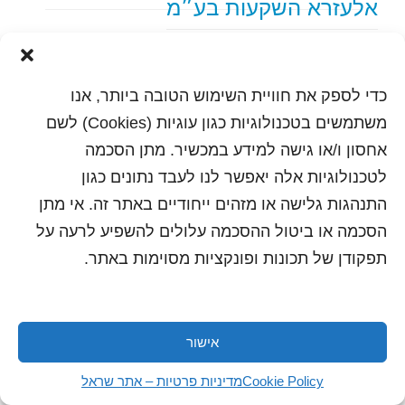
אלעזרא השקעות בע״מ
text content
כדי לספק את חוויית השימוש הטובה ביותר, אנו
הדפסה
שלח לחבר
משתמשים בטכנולוגיות כגון עוגיות (Cookies) לשם
אחסון ו/או גישה למידע במכשיר. מתן הסכמה
לטכנולוגיות אלה יאפשר לנו לעבד נתונים כגון
התנהגות גלישה או מזהים ייחודיים באתר זה. אי מתן
כל הזכויות שמורות לשראל 2018 | עיצוב ותכנות: סטודיו
"היוצרים"
הסכמה או ביטול ההסכמה עלולים להשפיע לרעה על
תפקודן של תכונות ופונקציות מסוימות באתר.
אישור
Cookie Policy
מדיניות פרטיות – אתר שראל