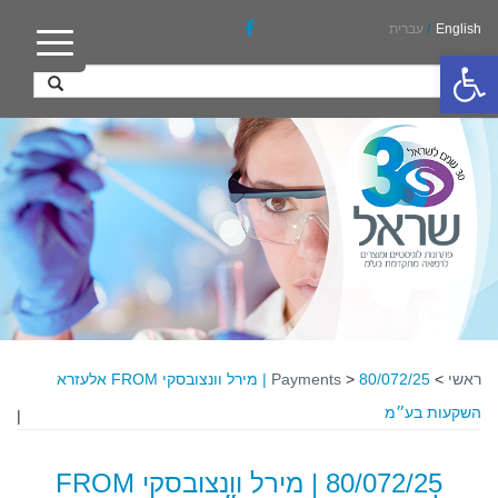
English
/
עברית
פתח סרגל נגישות
ראשי
>
>
Payments
80/072/25 | מירל וונצובסקי FROM אלעזרא
השקעות בע״מ
|
80/072/25 | מירל וונצובסקי FROM