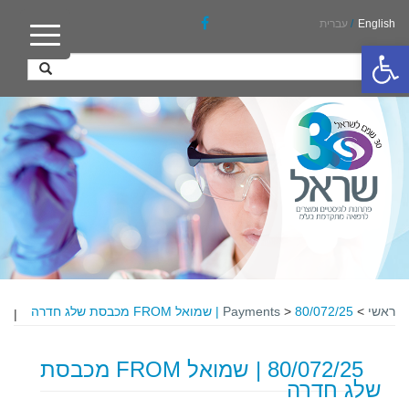
English
/
עברית
פתח סרגל נגישות
ראשי
>
80/072/25 | שמואל FROM מכבסת שלג חדרה
>
Payments
|
80/072/25 | שמואל FROM מכבסת
שלג חדרה