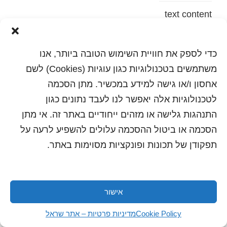
text content
הדפסה
שלח לחבר
כדי לספק את חוויית השימוש הטובה ביותר, אנו
משתמשים בטכנולוגיות כגון עוגיות (Cookies) לשם
אחסון ו/או גישה למידע במכשיר. מתן הסכמה
לטכנולוגיות אלה יאפשר לנו לעבד נתונים כגון
כל הזכויות שמורות לשראל 2018 | עיצוב ותכנות: סטודיו
"היוצרים"
התנהגות גלישה או מזהים ייחודיים באתר זה. אי מתן
הסכמה או ביטול ההסכמה עלולים להשפיע לרעה על
תפקודן של תכונות ופונקציות מסוימות באתר.
אישור
Cookie Policy
מדיניות פרטיות – אתר שראל