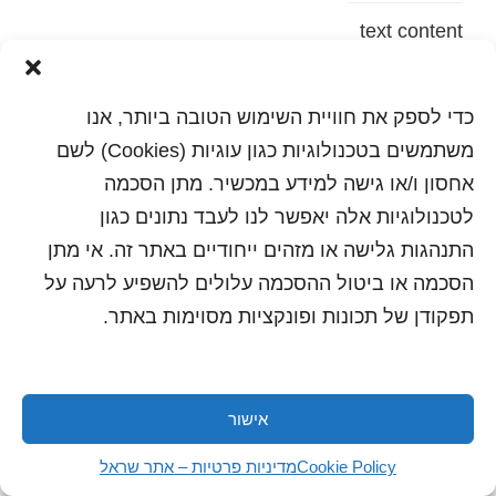
text content
הדפסה
שלח לחבר
כדי לספק את חוויית השימוש הטובה ביותר, אנו
משתמשים בטכנולוגיות כגון עוגיות (Cookies) לשם
אחסון ו/או גישה למידע במכשיר. מתן הסכמה
לטכנולוגיות אלה יאפשר לנו לעבד נתונים כגון
כל הזכויות שמורות לשראל 2018 | עיצוב ותכנות: סטודיו
"היוצרים"
התנהגות גלישה או מזהים ייחודיים באתר זה. אי מתן
הסכמה או ביטול ההסכמה עלולים להשפיע לרעה על
תפקודן של תכונות ופונקציות מסוימות באתר.
אישור
Cookie Policy
מדיניות פרטיות – אתר שראל