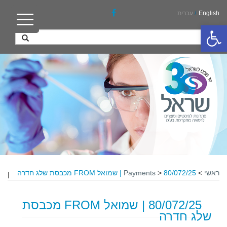
English
/
עברית
פתח סרגל נגישות
ראשי
>
80/072/25 | שמואל FROM מכבסת שלג חדרה
>
Payments
|
80/072/25 | שמואל FROM מכבסת
שלג חדרה