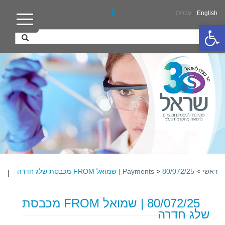
English
/
עברית
פתח סרגל נגישות
ראשי
>
80/072/25 | שמואל FROM מכבסת שלג חדרה
>
Payments
|
80/072/25 | שמואל FROM מכבסת
שלג חדרה