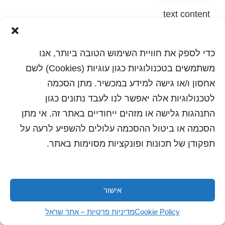
text content
הדפסה
שלח לחבר
כדי לספק את חוויית השימוש הטובה ביותר, אנו
משתמשים בטכנולוגיות כגון עוגיות (Cookies) לשם
אחסון ו/או גישה למידע במכשיר. מתן הסכמה
לטכנולוגיות אלה יאפשר לנו לעבד נתונים כגון
כל הזכויות שמורות לשראל 2018 | עיצוב ותכנות: סטודיו
"היוצרים"
התנהגות גלישה או מזהים ייחודיים באתר זה. אי מתן
הסכמה או ביטול ההסכמה עלולים להשפיע לרעה על
תפקודן של תכונות ופונקציות מסוימות באתר.
אישור
Cookie Policy
מדיניות פרטיות – אתר שראל