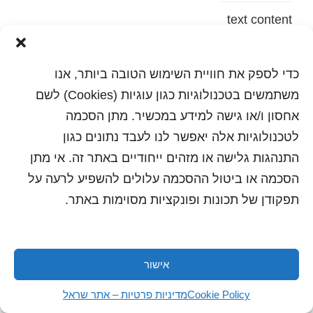
text content
הדפסה
שלח לחבר
כדי לספק את חוויית השימוש הטובה ביותר, אנו
משתמשים בטכנולוגיות כגון עוגיות (Cookies) לשם
אחסון ו/או גישה למידע במכשיר. מתן הסכמה
לטכנולוגיות אלה יאפשר לנו לעבד נתונים כגון
כל הזכויות שמורות לשראל 2018 | עיצוב ותכנות: סטודיו
"היוצרים"
התנהגות גלישה או מזהים ייחודיים באתר זה. אי מתן
הסכמה או ביטול ההסכמה עלולים להשפיע לרעה על
תפקודן של תכונות ופונקציות מסוימות באתר.
אישור
Cookie Policy
מדיניות פרטיות – אתר שראל