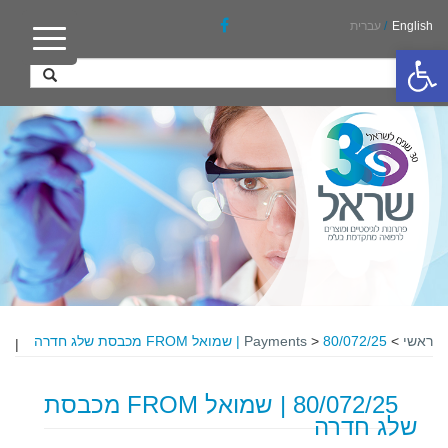
English
/
עברית
פתח סרגל נגישות
ראשי
>
80/072/25 | שמואל FROM מכבסת שלג חדרה
>
Payments
|
80/072/25 | שמואל FROM מכבסת
שלג חדרה