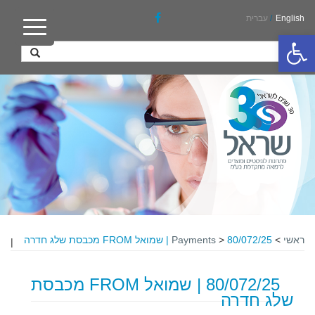
English
/
עברית
פתח סרגל נגישות
ראשי
>
80/072/25 | שמואל FROM מכבסת שלג חדרה
>
Payments
|
80/072/25 | שמואל FROM מכבסת
שלג חדרה