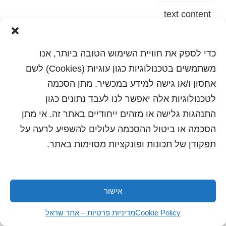
text content
הדפסה
שלח לחבר
כדי לספק את חוויית השימוש הטובה ביותר, אנו
משתמשים בטכנולוגיות כגון עוגיות (Cookies) לשם
אחסון ו/או גישה למידע במכשיר. מתן הסכמה
לטכנולוגיות אלה יאפשר לנו לעבד נתונים כגון
כל הזכויות שמורות לשראל 2018 | עיצוב ותכנות: סטודיו
"היוצרים"
התנהגות גלישה או מזהים ייחודיים באתר זה. אי מתן
הסכמה או ביטול ההסכמה עלולים להשפיע לרעה על
תפקודן של תכונות ופונקציות מסוימות באתר.
אישור
Cookie Policy
מדיניות פרטיות – אתר שראל