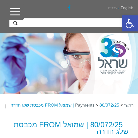
English
/
עברית
פתח סרגל נגישות
ראשי
>
80/072/25 | שמואל FROM מכבסת שלג חדרה
>
Payments
|
80/072/25 | שמואל FROM מכבסת
שלג חדרה