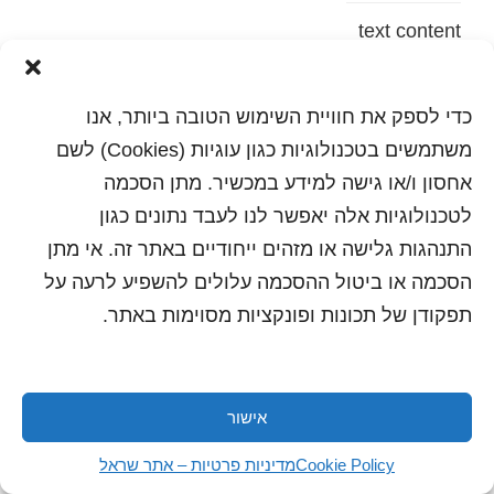
text content
הדפסה
שלח לחבר
כדי לספק את חוויית השימוש הטובה ביותר, אנו
משתמשים בטכנולוגיות כגון עוגיות (Cookies) לשם
אחסון ו/או גישה למידע במכשיר. מתן הסכמה
לטכנולוגיות אלה יאפשר לנו לעבד נתונים כגון
כל הזכויות שמורות לשראל 2018 | עיצוב ותכנות: סטודיו
"היוצרים"
התנהגות גלישה או מזהים ייחודיים באתר זה. אי מתן
הסכמה או ביטול ההסכמה עלולים להשפיע לרעה על
תפקודן של תכונות ופונקציות מסוימות באתר.
אישור
Cookie Policy
מדיניות פרטיות – אתר שראל