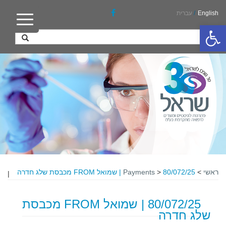
English
/
עברית
פתח סרגל נגישות
ראשי
>
80/072/25 | שמואל FROM מכבסת שלג חדרה
>
Payments
|
80/072/25 | שמואל FROM מכבסת
שלג חדרה