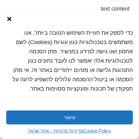
text content
הדפסה
שלח לחבר
כדי לספק את חוויית השימוש הטובה ביותר, אנו
משתמשים בטכנולוגיות כגון עוגיות (Cookies) לשם
אחסון ו/או גישה למידע במכשיר. מתן הסכמה
לטכנולוגיות אלה יאפשר לנו לעבד נתונים כגון
כל הזכויות שמורות לשראל 2018 | עיצוב ותכנות: סטודיו
"היוצרים"
התנהגות גלישה או מזהים ייחודיים באתר זה. אי מתן
הסכמה או ביטול ההסכמה עלולים להשפיע לרעה על
תפקודן של תכונות ופונקציות מסוימות באתר.
אישור
Cookie Policy
מדיניות פרטיות – אתר שראל