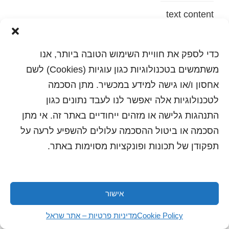
text content
הדפסה
שלח לחבר
כדי לספק את חוויית השימוש הטובה ביותר, אנו
משתמשים בטכנולוגיות כגון עוגיות (Cookies) לשם
אחסון ו/או גישה למידע במכשיר. מתן הסכמה
לטכנולוגיות אלה יאפשר לנו לעבד נתונים כגון
כל הזכויות שמורות לשראל 2018 | עיצוב ותכנות: סטודיו
"היוצרים"
התנהגות גלישה או מזהים ייחודיים באתר זה. אי מתן
הסכמה או ביטול ההסכמה עלולים להשפיע לרעה על
תפקודן של תכונות ופונקציות מסוימות באתר.
אישור
Cookie Policy
מדיניות פרטיות – אתר שראל