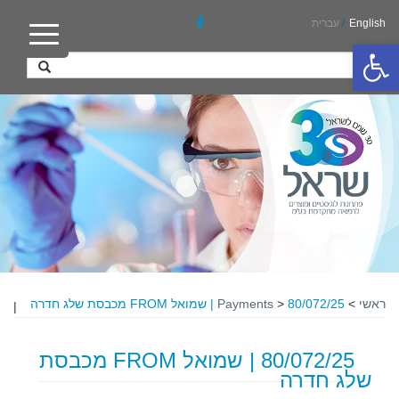
English
/
עברית
פתח סרגל נגישות
ראשי
>
80/072/25 | שמואל FROM מכבסת שלג חדרה
>
Payments
|
80/072/25 | שמואל FROM מכבסת
שלג חדרה