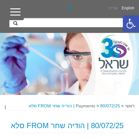
English
/
עברית
פתח סרגל נגישות
ראשי
>
80/072/25 | הודיה שחר FROM סלא
>
Payments
|
80/072/25 | הודיה שחר FROM סלא