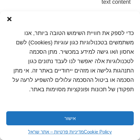
text content
הדפסה
שלח לחבר
כדי לספק את חוויית השימוש הטובה ביותר, אנו
משתמשים בטכנולוגיות כגון עוגיות (Cookies) לשם
אחסון ו/או גישה למידע במכשיר. מתן הסכמה
כל הזכויות שמורות לשראל 2018 | עיצוב ותכנות: סטודיו
לטכנולוגיות אלה יאפשר לנו לעבד נתונים כגון
"היוצרים"
התנהגות גלישה או מזהים ייחודיים באתר זה. אי מתן
הסכמה או ביטול ההסכמה עלולים להשפיע לרעה על
תפקודן של תכונות ופונקציות מסוימות באתר.
אישור
Cookie Policy
מדיניות פרטיות – אתר שראל