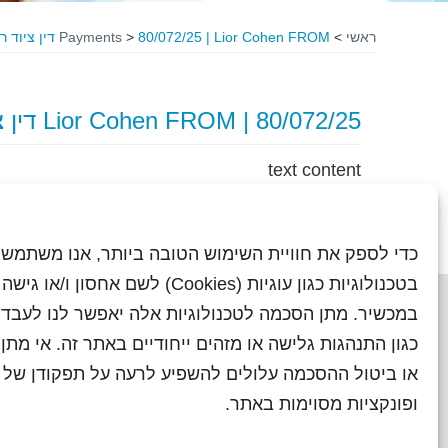
ראשי
>
80/072/25 | Lior Cohen FROM דין ציוד רפואי
>
Payments
80/072/25 | Lior Cohen FROM דין ציוד רפואי
text content
כדי לספק את חוויית השימוש הטובה ביותר, אנו משתמשי
בטכנולוגיות כגון עוגיות (Cookies) לשם אחסון ו/
במכשיר. מתן הסכמה לטכנולוגיות אלה יאפשר לנו לעבד 
כגון התנהגות גלישה או מזהים ייחודיים באתר זה. אי מת
או ביטול ההסכמה עלולים להשפיע לרעה על תפקודן של ת
ראשי
עיתוני שראל בעבר
השו
ופונקציות מסוימות באתר.