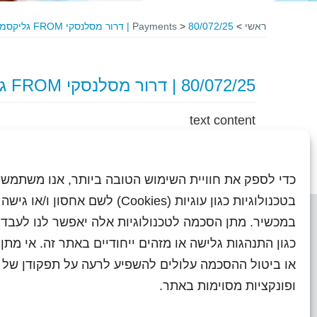
ראשי
>
80/072/25 | דרור מסלנסקי FROM גליקסמן
>
Payments
80/072/25 | דרור מסלנסקי FROM גליקסמן
text content
כדי לספק את חוויית השימוש הטובה ביותר, אנו משתמשי
בטכנולוגיות כגון עוגיות (Cookies) לשם אחסון ו/
במכשיר. מתן הסכמה לטכנולוגיות אלה יאפשר לנו לעבד 
כגון התנהגות גלישה או מזהים ייחודיים באתר זה. אי מת
או ביטול ההסכמה עלולים להשפיע לרעה על תפקודן של ת
ראשי
עיתוני שראל בעבר
השו
ופונקציות מסוימות באתר.