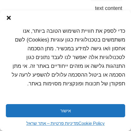
text content
הדפסה
שלח לחבר
כדי לספק את חוויית השימוש הטובה ביותר, אנו
משתמשים בטכנולוגיות כגון עוגיות (Cookies) לשם
אחסון ו/או גישה למידע במכשיר. מתן הסכמה
לטכנולוגיות אלה יאפשר לנו לעבד נתונים כגון
כל הזכויות שמורות לשראל 2018 | עיצוב ותכנות: סטודיו
"היוצרים"
התנהגות גלישה או מזהים ייחודיים באתר זה. אי מתן
הסכמה או ביטול ההסכמה עלולים להשפיע לרעה על
תפקודן של תכונות ופונקציות מסוימות באתר.
אישור
Cookie Policy
מדיניות פרטיות – אתר שראל