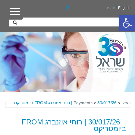
English
/
עברית
פתח סרגל נגישות
ראשי
>
30/017/26 | רותי איזנברג FROM ביומטריקס
>
Payments
|
30/017/26 | רותי איזנברג FROM
ביומטריקס