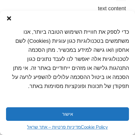
text content
הדפסה
שלח לחבר
כדי לספק את חוויית השימוש הטובה ביותר, אנו
משתמשים בטכנולוגיות כגון עוגיות (Cookies) לשם
אחסון ו/או גישה למידע במכשיר. מתן הסכמה
לטכנולוגיות אלה יאפשר לנו לעבד נתונים כגון
כל הזכויות שמורות לשראל 2018 | עיצוב ותכנות: סטודיו
"היוצרים"
התנהגות גלישה או מזהים ייחודיים באתר זה. אי מתן
הסכמה או ביטול ההסכמה עלולים להשפיע לרעה על
תפקודן של תכונות ופונקציות מסוימות באתר.
אישור
Cookie Policy
מדיניות פרטיות – אתר שראל