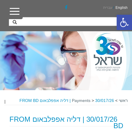
English
/
עברית
פתח סרגל נגישות
ראשי
>
30/017/26 | דליה אפפלבאום FROM BD
>
Payments
|
30/017/26 | דליה אפפלבאום FROM
BD