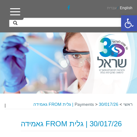
English
/
עברית
פתח סרגל נגישות
ראשי
>
30/017/26 | גלית FROM גאמידה
>
Payments
|
30/017/26 | גלית FROM גאמידה