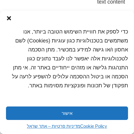
text content
הדפסה
שלח לחבר
כדי לספק את חוויית השימוש הטובה ביותר, אנו
משתמשים בטכנולוגיות כגון עוגיות (Cookies) לשם
אחסון ו/או גישה למידע במכשיר. מתן הסכמה
כל הזכויות שמורות לשראל 2018 | עיצוב ותכנות: סטודיו
לטכנולוגיות אלה יאפשר לנו לעבד נתונים כגון
"היוצרים"
התנהגות גלישה או מזהים ייחודיים באתר זה. אי מתן
הסכמה או ביטול ההסכמה עלולים להשפיע לרעה על
תפקודן של תכונות ופונקציות מסוימות באתר.
אישור
Cookie Policy
מדיניות פרטיות – אתר שראל