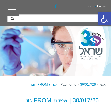
English
/
עברית
פתח סרגל נגישות
ראשי
>
30/017/26 | אפרת FROM גובו
>
Payments
|
30/017/26 | אפרת FROM גובו