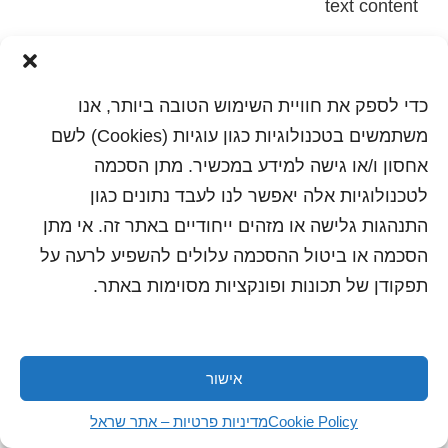
text content
הדפסה
שלח לחבר
כדי לספק את חוויית השימוש הטובה ביותר, אנו
משתמשים בטכנולוגיות כגון עוגיות (Cookies) לשם
אחסון ו/או גישה למידע במכשיר. מתן הסכמה
כל הזכויות שמורות לשראל 2018 | עיצוב ותכנות: סטודיו
לטכנולוגיות אלה יאפשר לנו לעבד נתונים כגון
"היוצרים"
התנהגות גלישה או מזהים ייחודיים באתר זה. אי מתן
הסכמה או ביטול ההסכמה עלולים להשפיע לרעה על
תפקודן של תכונות ופונקציות מסוימות באתר.
אישור
Cookie Policy
מדיניות פרטיות – אתר שראל