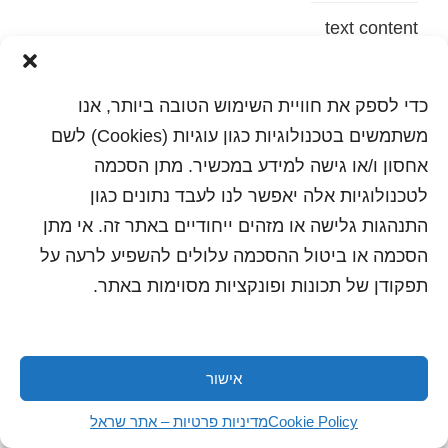
text content
הדפסה
שלח לחבר
כדי לספק את חוויית השימוש הטובה ביותר, אנו
משתמשים בטכנולוגיות כגון עוגיות (Cookies) לשם
אחסון ו/או גישה למידע במכשיר. מתן הסכמה
לטכנולוגיות אלה יאפשר לנו לעבד נתונים כגון
כל הזכויות שמורות לשראל 2018 | עיצוב ותכנות: סטודיו
"היוצרים"
התנהגות גלישה או מזהים ייחודיים באתר זה. אי מתן
הסכמה או ביטול ההסכמה עלולים להשפיע לרעה על
תפקודן של תכונות ופונקציות מסוימות באתר.
אישור
Cookie Policy
מדיניות פרטיות – אתר שראל