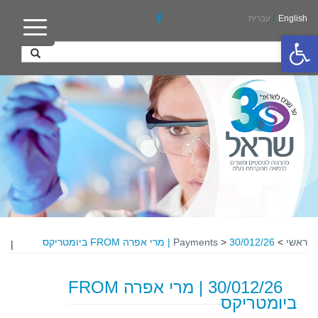
English
/
עברית
פתח סרגל נגישות
ראשי
>
30/012/26 | מרי אפרה FROM ביומטריקס
>
Payments
|
30/012/26 | מרי אפרה FROM
ביומטריקס